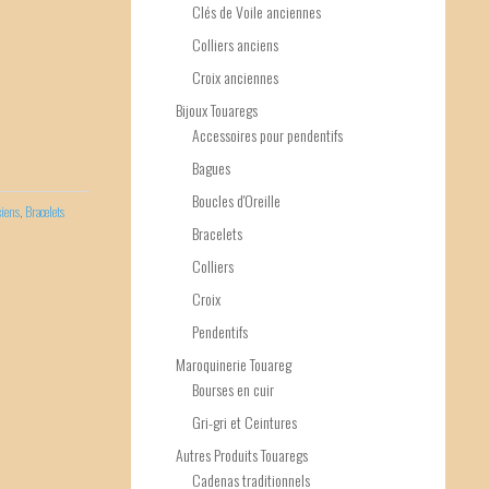
Clés de Voile anciennes
Colliers anciens
Croix anciennes
Bijoux Touaregs
Accessoires pour pendentifs
Bagues
Boucles d'Oreille
ciens
,
Bracelets
Bracelets
Colliers
Croix
Pendentifs
Maroquinerie Touareg
Bourses en cuir
Gri-gri et Ceintures
Autres Produits Touaregs
Cadenas traditionnels