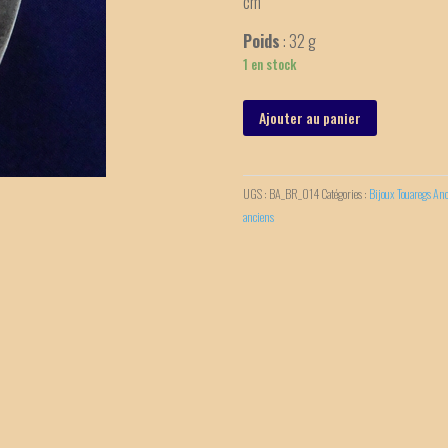
cm
Poids
: 32 g
1 en stock
Ajouter au panier
UGS :
BA_BR_014
Catégories :
Bijoux Touaregs An
anciens