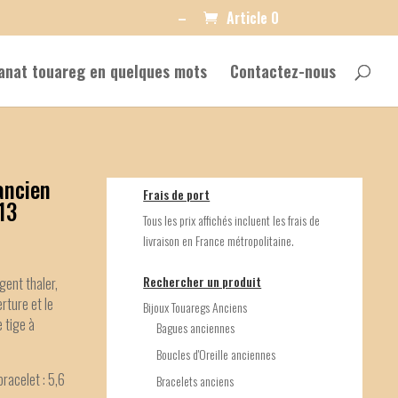
–
Article 0
sanat touareg en quelques mots
Contactez-nous
ancien
Frais de port
13
Tous les prix affichés incluent les frais de
livraison en France métropolitaine.
Rechercher un produit
gent thaler,
rture et le
Bijoux Touaregs Anciens
 tige à
Bagues anciennes
Boucles d'Oreille anciennes
bracelet : 5,6
Bracelets anciens