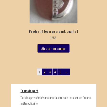
Pendentif touareg argent, quartz 1
125
€
Ajouter au panier
1
2
3
4
5
→
Frais de port
Tous les prix affichés incluent les frais de livraison en France
métropolitaine.